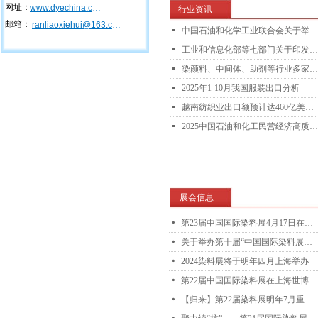
网址：
www.dyechina.com
行业资讯
邮箱：
ranliaoxiehui@163.com
넷
中国石油和化学工业联合会关于举办第十二届石油和化工企业品牌故事征文比赛活动的通知
넷
工业和信息化部等七部门关于印发《加力推进石化化工行业老旧装置更新改造行动方案（2026－2029年）》的通知
넷
染颜料、中间体、助剂等行业多家企业入选“2025年度中国精细化工TOP100企业”等榜单
넷
2025年1-10月我国服装出口分析
넷
越南纺织业出口额预计达460亿美元，稳居全球第三
넷
2025中国石油和化工民营经济高质量发展大会会议议程发布
展会信息
넸
第23届中国国际染料展4月17日在上海盛装开幕
넸
关于举办第十届“中国国际染料展亚洲巡展（土耳其）”的通知
넸
2024染料展将于明年四月上海举办
넸
第22届中国国际染料展在上海世博展览馆盛装开幕
넸
【归来】第22届染料展明年7月重回上海