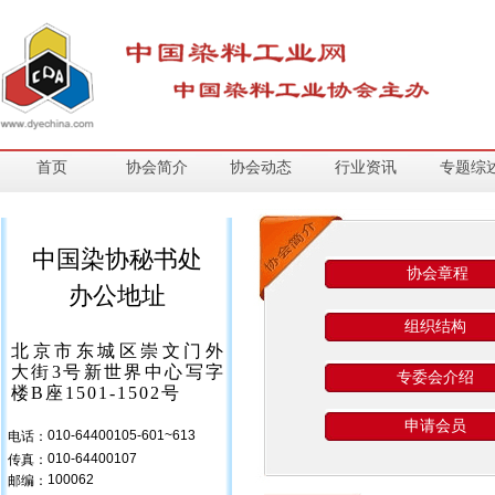
首页
协会简介
协会动态
行业资讯
专题综
中国染协秘书处
协会章程
协会章程
办公地址
组织结构
组织结构
北京市东城区崇文门外
大街3号新世界中心写字
申请会员
专委会介绍
楼B座1501-1502号
联系我们
申请会员
010-64400105-601~613
电话：
010-64400107
传真：
100062
邮编：