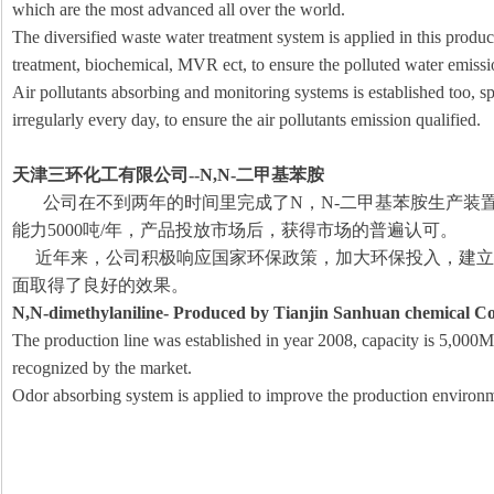
which are the most advanced all over the world.
The diversified waste water treatment system is applied in this product
treatment, biochemical, MVR ect, to ensure the polluted water emissi
Air pollutants absorbing and monitoring systems is established too, s
irregularly every day, to ensure the air pollutants emission qualified.
天津三环化工有限公司
--N,N-
二甲基苯胺
公司在不到两年的时间里完成了
N
，
N-
二甲基苯胺生产装
能力
5000
吨
/
年，产品投放市场后，获得市场的普遍认可。
近年来，公司积极响应国家环保政策，加大环保投入，建立
面取得了良好的效果。
N,N-dimethylaniline- Produced by Tianjin Sanhuan chemical Co
The production line was established in year 2008, capacity is 5,000MT 
recognized by the market.
Odor absorbing system is applied to improve the production environ