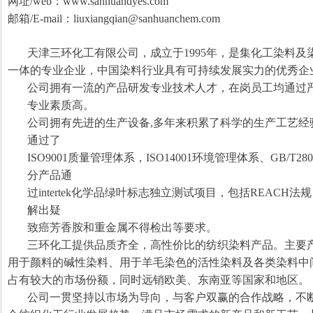
网址/web：
www.sanhuandyes.com
邮箱/E-mail：
liuxiangqian@sanhuanchem.com
天津三环化工有限公司，成立于
1995
年，是集化工染料及
一体的专业企业，中国染料行业具有可持续发展实力的优秀企
公司拥有一流的产品研发专业技术人才，在岗员工均通过
专业素质高。
公司拥有先进的生产设备
,
多年来积累了科学的生产工艺经
通过了
ISO9001
质量管理体系，
ISO14001
环境管理体系、
GB/T280
分产品通
过
intertek
化学品绿叶标志独立测试项目，包括
REACH
法规
解出疑
致癌芳香胺和重金属不得检出等要求。
三环化工提供品质齐全，高性价比的纺织染料产品。主要
用于颜料的碱性染料、用于羊毛染色的活性染料及各类染料中
占有较大的市场份额，同时远销欧美、东南亚等国家和地区。
公司一贯坚持以市场为导向，与客户双赢的合作战略，不