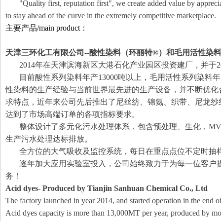
"Quality first, reputation first", we create added value by apprec
to stay ahead of the curve in the extremely competitive marketplace.
主要产品
/main product：
天津三环化工有限公司
--
酸性染料（环丽特
®
）和毛用活性染
2014
年在天津滨海新区大港石化产业园区投资建厂，并于
2
目前酸性系列染料年产
13000
吨以上，毛用活性系列染料年
性染料的生产经验与当前世界最先进的生产设备，并不断优化
求特点，近年来公司先后推出了尼丝纺、锦氨、织带、尼龙纱
达到了市场高端订单的各项指标要求。
整体设计了多元化污水处理体系，包含预处理、生化，
MV
生产污水处理达标排放。
全方位的大气吸收及监控系统，每日在重点点位不定时抽
逐年加大应用实验室投入，公司始终致力于为每一位客户
务！
Acid dyes- Produced by Tianjin Sanhuan Chemical Co., Ltd
The factory launched in year 2014, and started operation in the end of
Acid dyes capacity is more than 13,000MT per year, produced by modi