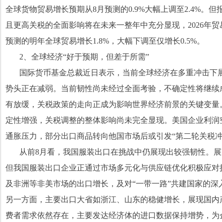
全球货物贸易增长预期从
8
月预测的
0.9%
大幅上调至
2.4%
。但
且更高关税的全面影响将在未来一整年中充分显现，
2026
年贸
预测的明年全球贸易增长
1.8%
，大幅下调至仅增长
0.5%
。
2
、全球经济“好于预期，但差于所需”
国际货币基金总裁近日表示，当前全球经济在多重冲击下
势头正在减弱。当前韧性尚未经过全面考验，不确定性将继续
有放缓，关税政策的走向正成为影响世界经济前景的关键变量
定性增强，关税调整的整体影响尚未完全显现。美国企业利润
通胀压力，部分出口商品转向他国市场后或引发“第二轮关税冲
从前
8
月看，我国服装出口在挑战中仍展现出较强韧性。展
但我国服装出口企业正通过市场多元化与供应链优化积极应对
及非洲等非美市场的出口增长，及对“一带一路”共建国家的深
另一方面，主要出口大省如浙江、山东的稳健增长，展现国内
费者需求依然存在，主要发达经济体的进口数据保持增势，为